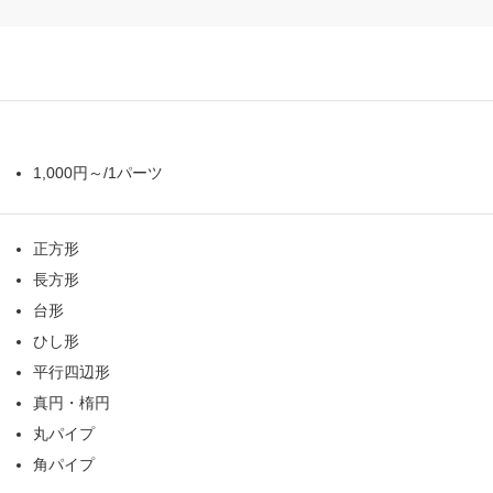
1,000円～/1パーツ
正方形
長方形
台形
ひし形
平行四辺形
真円・楕円
丸パイプ
角パイプ