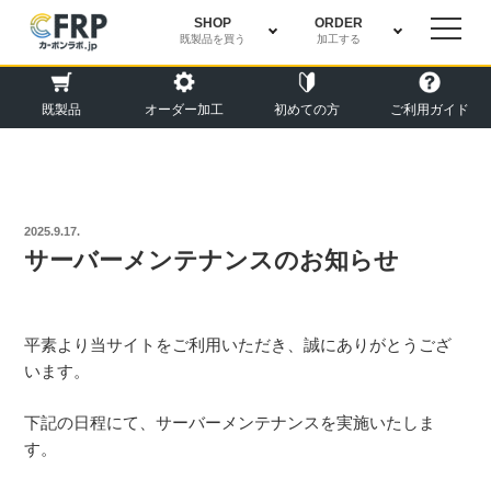
SHOP
ORDER
既製品を買う
加工する
既製品
オーダー加工
初めての方
ご利用ガイド
投
2025.9.17.
稿
サーバーメンテナンスのお知らせ
日:
平素より当サイトをご利用いただき、誠にありがとうござ
います。
下記の日程にて、サーバーメンテナンスを実施いたしま
す。