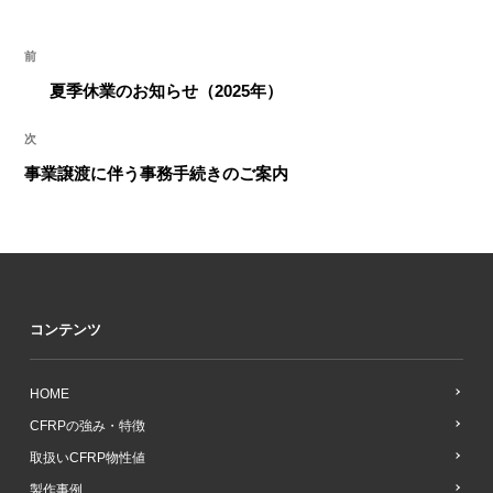
投
前
前
稿
の
夏季休業のお知らせ（2025年）
ナ
投
ビ
稿
次
次
ゲ
の
事業譲渡に伴う事務手続きのご案内
ー
投
シ
稿
ョ
ン
コンテンツ
HOME
CFRPの強み・特徴
取扱いCFRP物性値
製作事例