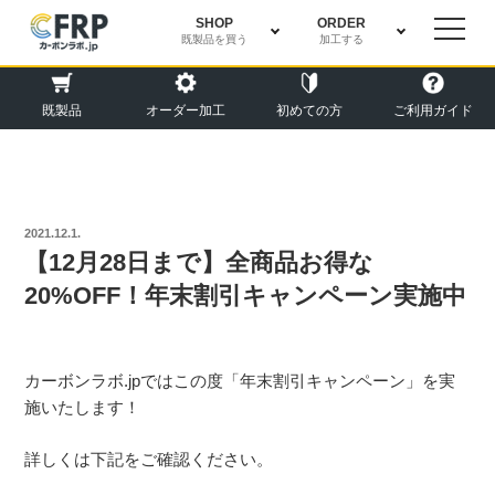
SHOP
ORDER
既製品を買う
加工する
既製品
オーダー加工
初めての方
ご利用ガイド
投
2021.12.1.
稿
【12月28日まで】全商品お得な
日:
20%OFF！年末割引キャンペーン実施中
カーボンラボ.jpではこの度「年末割引キャンペーン」を実
施いたします！
詳しくは下記をご確認ください。