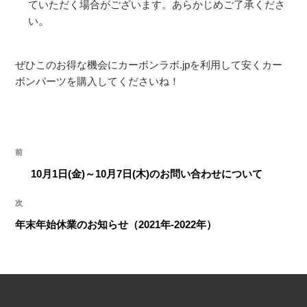
ていただく場合がございます。あらかじめご了承くださ
い。
ぜひこのお得な機会にカーボンラボ.jpを利用して安くカー
ボンパーツを購入してくださいね！
投
前
前
稿
の
10月1日(金)～10月7日(木)のお問い合わせについて
ナ
投
ビ
稿
次
次
ゲ
の
年末年始休業のお知らせ（2021年-2022年）
ー
投
シ
稿
ョ
ン