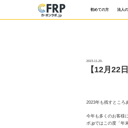
初めての方
法人
投
2023.11.20.
稿
【12月2
日:
2023年も残すとこ
今年も多くのお客様
ボ.jpではこの度「