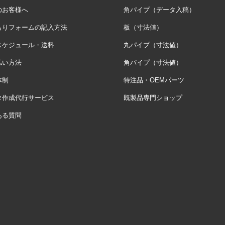
のお客様へ
角パイプ（データ入稿）
もりフォームの記入方法
板（寸法値）
スケジュール・送料
丸パイプ（寸法値）
払い方法
角パイプ（寸法値）
体制
特注品・OEMパーツ
タ作成代行サービス
既製品専門ショップ
ある質問