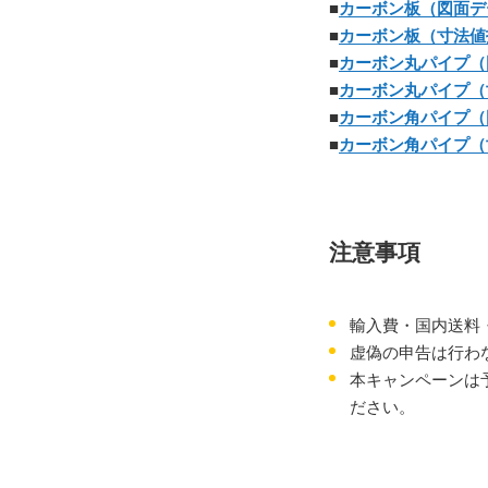
■
カーボン板（図面デ
■
カーボン板（寸法値
■
カーボン丸パイプ（
■
カーボン丸パイプ（
■
カーボン角パイプ（
■
カーボン角パイプ（
注意事項
輸入費・国内送料
虚偽の申告は行わ
本キャンペーンは
ださい。