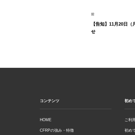
投
前
前
稿
の
【告知】11月20日
ナ
投
せ
稿
ビ
ゲ
ー
シ
ョ
ン
コンテンツ
初め
HOME
ご利用
CFRPの強み・特徴
初めて