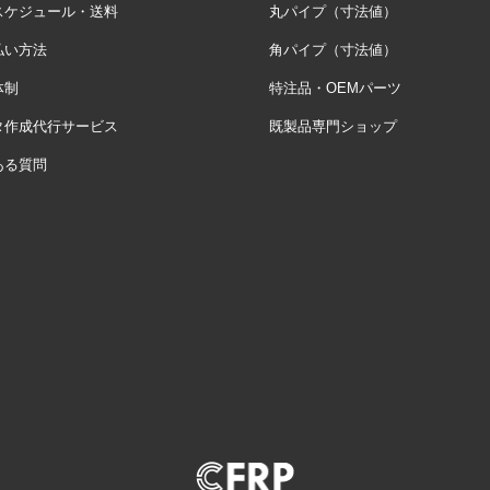
スケジュール・送料
丸パイプ（寸法値）
払い方法
角パイプ（寸法値）
体制
特注品・OEMパーツ
タ作成代行サービス
既製品専門ショップ
ある質問