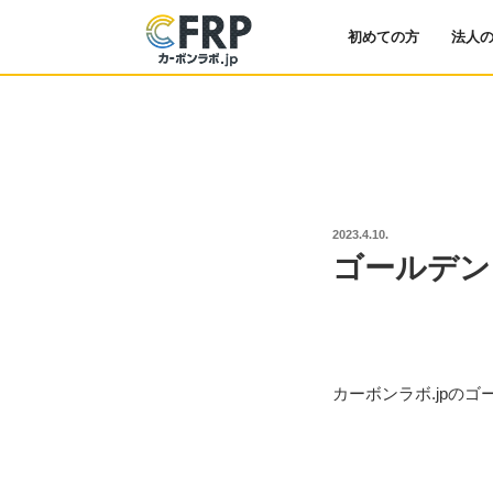
初めての方
法人
投
2023.4.10.
稿
ゴールデン
日:
カーボンラボ.jpの