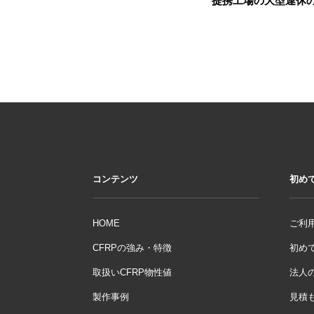
提携工場の大型連休
ナ
投
稿
ビ
ゲ
ー
シ
ョ
ン
コンテンツ
初め
HOME
ご利用
CFRPの強み・特徴
初めて
取扱いCFRP物性値
法人
製作事例
見積