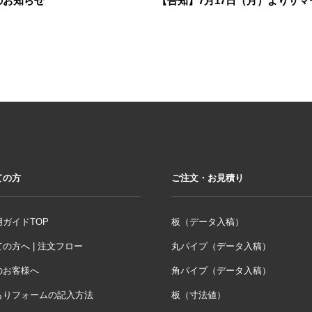
のお知らせ
【告知】7月17日（月）よりサ
ての方
ご注文・お見積り
ガイドTOP
板（データ入稿）
の方へ | 注文フロー
丸パイプ（データ入稿）
のお客様へ
角パイプ（データ入稿）
もりフォームの記入方法
板（寸法値）