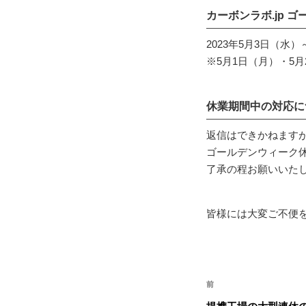
カーボンラボ.jp 
2023年5月3日（水
※5月1日（月）・5
休業期間中の対応に
返信はできかねます
ゴールデンウィーク
了承の程お願いいた
皆様には大変ご不便
投
前
前
稿
の