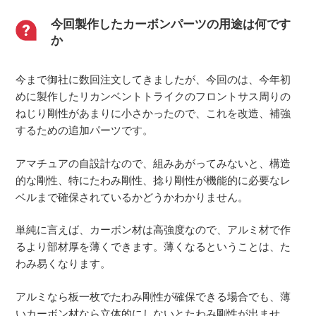
今回製作したカーボンパーツの用途は何です
か
今まで御社に数回注文してきましたが、今回のは、今年初
めに製作したリカンベントトライクのフロントサス周りの
ねじり剛性があまりに小さかったので、これを改造、補強
するための追加パーツです。
アマチュアの自設計なので、組みあがってみないと、構造
的な剛性、特にたわみ剛性、捻り剛性が機能的に必要なレ
ベルまで確保されているかどうかわかりません。
単純に言えば、カーボン材は高強度なので、アルミ材で作
るより部材厚を薄くできます。薄くなるということは、た
わみ易くなります。
アルミなら板一枚でたわみ剛性が確保できる場合でも、薄
いカーボン材なら立体的にしないとたわみ剛性が出ませ